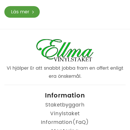
Läs mer
Vi hjälper Er att
snabbt jobba fram
en offert enligt
era
önskemål.
Information
Staketbyggar´n
Vinylstaket
Information(FaQ)