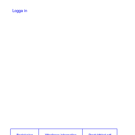
Logga in
Beskrivning
Ytterligare information
Produktblad pdf