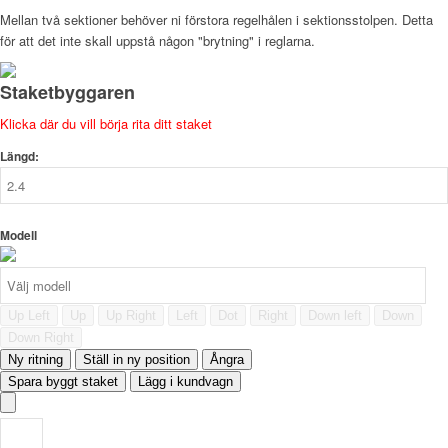
Mellan två sektioner behöver ni förstora regelhålen i sektionsstolpen. Detta
för att det inte skall uppstå någon "brytning" i reglarna.
Staketbyggaren
Klicka där du vill börja rita ditt staket
Längd:
Modell
Up Left
Up
Up Right
Left
Dot
Right
Down left
Down
Down Right
Ny ritning
Ställ in ny position
Ångra
Spara byggt staket
Lägg i kundvagn