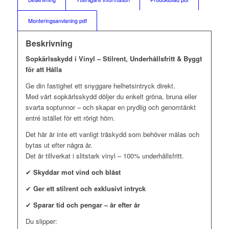
Monteringsanvisning pdf
Beskrivning
Sopkärlsskydd i Vinyl – Stilrent, Underhållsfritt & Byggt
för att Hålla
Ge din fastighet ett snyggare helhetsintryck direkt.
Med vårt sopkärlsskydd döljer du enkelt gröna, bruna eller
svarta soptunnor – och skapar en prydlig och genomtänkt
entré istället för ett rörigt hörn.
Det här är inte ett vanligt träskydd som behöver målas och
bytas ut efter några år.
Det är tillverkat i slitstark vinyl – 100% underhållsfritt.
✔
Skyddar mot vind och blåst
✔
Ger ett stilrent och exklusivt intryck
✔
Sparar tid och pengar – år efter år
Du slipper: