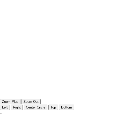
Zoom Plus
Zoom Out
Left
Right
Center Circle
Top
Bottom
×