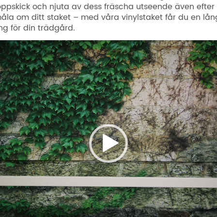
 toppskick och njuta av dess fräscha utseende även efter f
åla om ditt staket – med våra vinylstaket får du en lå
ng för din trädgård.