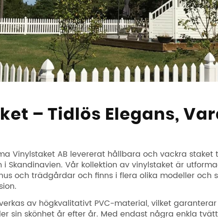
ket – Tidlös Elegans, Var
a Vinylstaket AB levererat hållbara och vackra staket ti
i Skandinavien. Vår kollektion av vinylstaket är utforma
s och trädgårdar och finns i flera olika modeller och st
sion.
llverkas av högkvalitativt PVC-material, vilket garanterar
r sin skönhet år efter år. Med endast några enkla tvätt