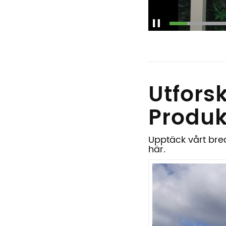
Utfors
Produk
Upptäck vårt bre
här.