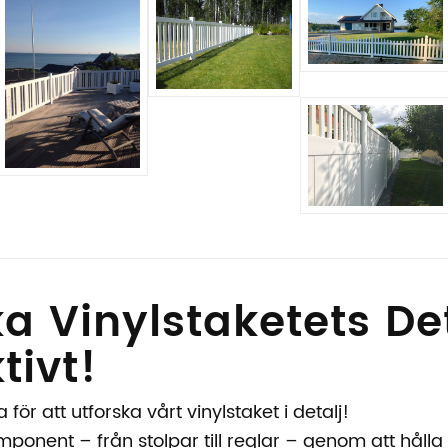
ka Vinylstaketets De
tivt!
för att utforska vårt vinylstaket i detalj!
ponent – från stolpar till reglar – genom att hål