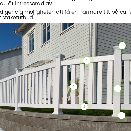
u är intresserad av.
ld ger dig möjligheten att få en närmare titt på varj
t staketutbud.
6
1
4
3
2
5