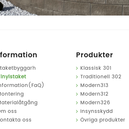
nformation
Produkter
taketbyggar´n
Klassisk 301
inylstaket
Traditionell 302
nformation(FaQ)
Modern313
ontering
Modern312
aterialåtgång
Modern326
Om oss
Insynsskydd
ontakta oss
Övriga produkter