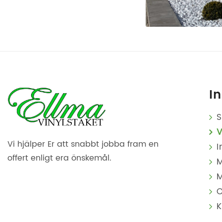
I
S
V
Vi hjälper Er att
snabbt jobba fram
en
I
offert enligt era
önskemål.
M
M
K