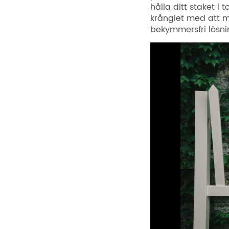
hålla ditt staket i
krånglet med att m
bekymmersfri lösni