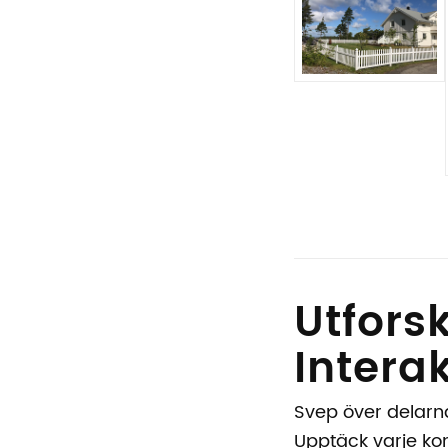
Utfors
Interak
Svep över delarna 
Upptäck varje kom