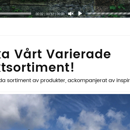
00:04
|
00:12
|
00:00
ka Vårt Varierade
tsortiment!
da sortiment av produkter, ackompanjerat av inspir