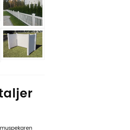
taljer
la muspekaren