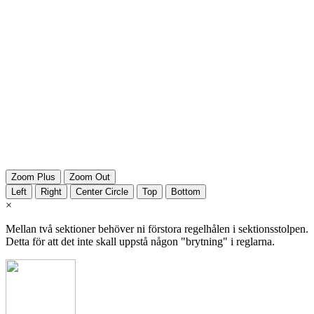
Zoom Plus
Zoom Out
Left
Right
Center Circle
Top
Bottom
×
Mellan två sektioner behöver ni förstora regelhålen i sektionsstolpen.
Detta för att det inte skall uppstå någon "brytning" i reglarna.