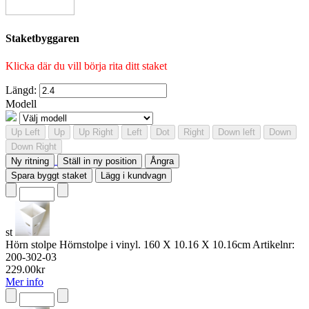
Staketbyggaren
Klicka där du vill börja rita ditt staket
Längd:
Modell
Up Left
Up
Up Right
Left
Dot
Right
Down left
Down
Down Right
Ny ritning
Ställ in ny position
Ångra
Spara byggt staket
Lägg i kundvagn
st
Hörn stolpe
Hörnstolpe i vinyl. 160 X 10.16 X 10.16cm
Artikelnr:
200-302-03
229.00
kr
Mer info