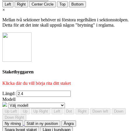
Left
Right
Center Circle
Top
Bottom
×
Mellan två sektioner behöver ni förstora regelhålen i sektionsstolpen.
Detta för att det inte skall uppstå någon "brytning" i reglarna.
Staketbyggaren
Klicka där du vill börja rita ditt staket
Längd:
Modell
Up Left
Up
Up Right
Left
Dot
Right
Down left
Down
Down Right
Ny ritning
Ställ in ny position
Ångra
Spara byggt staket
Lägg i kundvagn