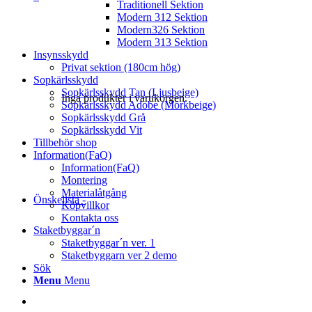
Traditionell Sektion
Modern 312 Sektion
Modern326 Sektion
Modern 313 Sektion
Insynsskydd
Privat sektion (180cm hög)
Sopkärlsskydd
Sopkärlsskydd Tan (Ljusbeige)
Inga produkter i varukorgen.
Sopkärlsskydd Adobe (Mörkbeige)
Sopkärlsskydd Grå
Sopkärlsskydd Vit
Tillbehör shop
Information(FaQ)
Information(FaQ)
Montering
Materialåtgång
Önskelista -
Köpvillkor
Kontakta oss
Staketbyggar´n
Staketbyggar´n ver. 1
Staketbyggarn ver 2 demo
Sök
Menu
Menu