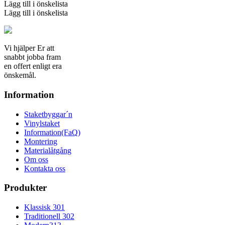
mängd
Lägg till i önskelista
Lägg till i önskelista
Vi hjälper Er att
snabbt jobba fram
en offert enligt era
önskemål.
Information
Staketbyggar´n
Vinylstaket
Information(FaQ)
Montering
Materialåtgång
Om oss
Kontakta oss
Produkter
Klassisk 301
Traditionell 302