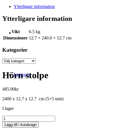
Ytterligare information
Ytterligare information
Vikt
6.5 kg
Dimensioner
12.7 × 240.0 × 12.7 cm
Kategorier
Kategorier
Hörn stolpe
Logga in
485.00
kr
2400 x 12.7 x 12.7 cm (5×5 tum)
I lager
Hörn
stolpe
Lägg till i kundvagn