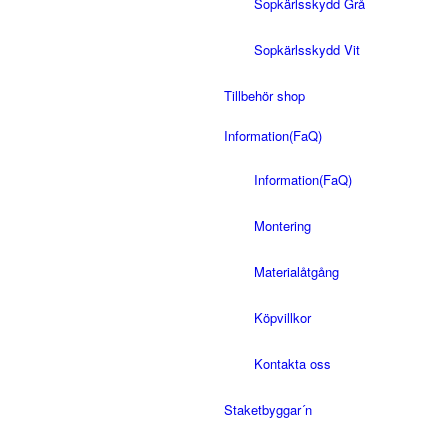
Sopkärlsskydd Grå
Sopkärlsskydd Vit
Tillbehör shop
Information(FaQ)
Information(FaQ)
Montering
Materialåtgång
Köpvillkor
Kontakta oss
Staketbyggar´n