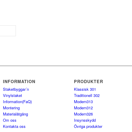
INFORMATION
PRODUKTER
Staketbyggar´n
Klassisk 301
Vinylstaket
Traditionell 302
Information(FaQ)
Modern313
Montering
Modern312
Materialåtgång
Modern326
Om oss
Insynsskydd
Kontakta oss
Övriga produkter