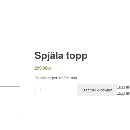
Spjäla topp
299.00
kr
25 spjälor per set/sektion.
Lägg til
Lägg till i kundvagn
Lägg til