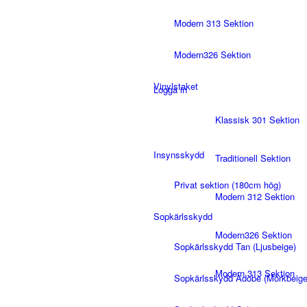
Modern 313 Sektion
Modern326 Sektion
Vinylstaket
Logga in
Klassisk 301 Sektion
Insynsskydd
Traditionell Sektion
Privat sektion (180cm hög)
Modern 312 Sektion
Sopkärlsskydd
Modern326 Sektion
Sopkärlsskydd Tan (Ljusbeige)
Modern 313 Sektion
Sopkärlsskydd Adobe (Mörkbeige