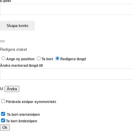
E-post
Redigera staket
Ange ny position
Ta bort
Redigera längd
Ändra markerad längd till
M
Fördcela stolpar symmetriskt
Ta bort startstolpen
Ta bort ändstolpen