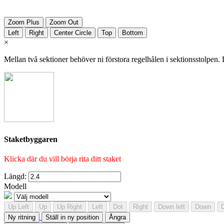
Zoom Plus
Zoom Out
Left
Right
Center Circle
Top
Bottom
×
Mellan två sektioner behöver ni förstora regelhålen i sektionsstolpen. D
Staketbyggaren
Klicka där du vill börja rita ditt staket
Längd:
Modell
Up Left
Up
Up Right
Left
Dot
Right
Down left
Down
Ny ritning
Ställ in ny position
Ångra