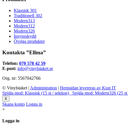
Klassisk 301
Traditionell 302
Modern313
Modern312
Modern326
Insynsskydd
Övriga produkter
Kontakta ”Ellma”
Telefon:
070 578 42 59
E-post:
info@vinylstaket.se
Org. nr: 5567042766
© Vinylstaket
|
Administration
|
Hemsidan levereras av Kust IT
Spjäla mod: Klassisk (15 st / sektion)
Spjäla mod: Modern326 (25 st 
X
Skapa konto
Logga in
×
Logga in