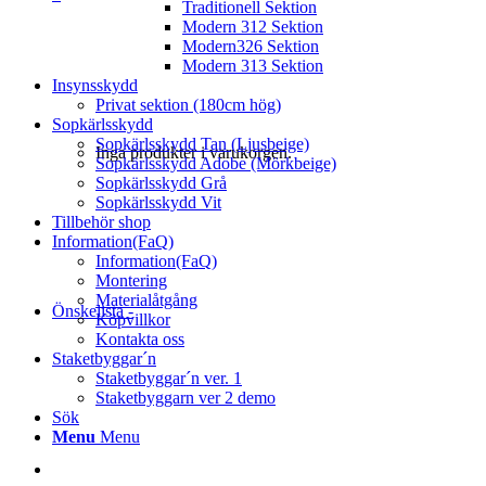
Traditionell Sektion
Modern 312 Sektion
Modern326 Sektion
Modern 313 Sektion
Insynsskydd
Privat sektion (180cm hög)
Sopkärlsskydd
Sopkärlsskydd Tan (Ljusbeige)
Inga produkter i varukorgen.
Sopkärlsskydd Adobe (Mörkbeige)
Sopkärlsskydd Grå
Sopkärlsskydd Vit
Tillbehör shop
Information(FaQ)
Information(FaQ)
Montering
Materialåtgång
Önskelista -
Köpvillkor
Kontakta oss
Staketbyggar´n
Staketbyggar´n ver. 1
Staketbyggarn ver 2 demo
Sök
Menu
Menu