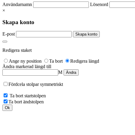
Användarnamn
Lösenord
×
Skapa konto
E-post
Redigera staket
Ange ny position
Ta bort
Redigera längd
Ändra markerad längd till
M
Fördcela stolpar symmetriskt
Ta bort startstolpen
Ta bort ändstolpen