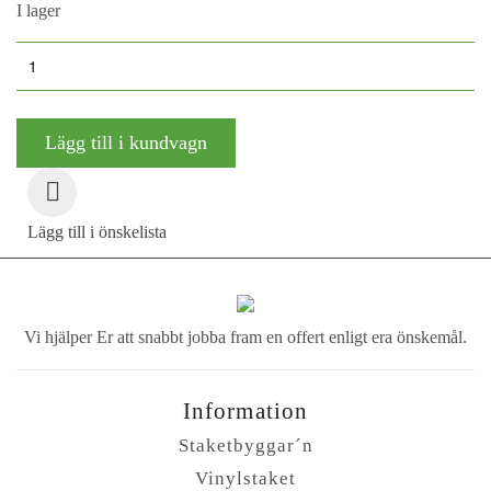
I lager
Spjäla
mod:
Traditionell
Lägg till i kundvagn
(15
st
/
Lägg till i önskelista
sektion)
mängd
Vi hjälper Er att
snabbt jobba fram
en offert enligt era
önskemål.
Information
Staketbyggar´n
Vinylstaket