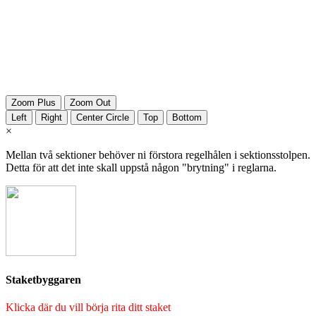
Zoom Plus
Zoom Out
Left
Right
Center Circle
Top
Bottom
×
Mellan två sektioner behöver ni förstora regelhålen i sektionsstolpen.
Detta för att det inte skall uppstå någon "brytning" i reglarna.
Staketbyggaren
Klicka där du vill börja rita ditt staket