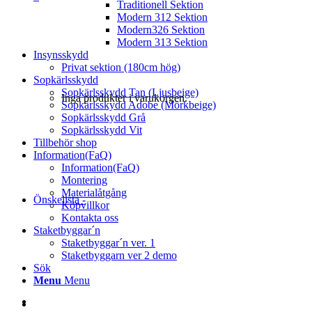
Traditionell Sektion
Modern 312 Sektion
Modern326 Sektion
Modern 313 Sektion
Insynsskydd
Privat sektion (180cm hög)
Sopkärlsskydd
Sopkärlsskydd Tan (Ljusbeige)
Inga produkter i varukorgen.
Sopkärlsskydd Adobe (Mörkbeige)
Sopkärlsskydd Grå
Sopkärlsskydd Vit
Tillbehör shop
Information(FaQ)
Information(FaQ)
Montering
Materialåtgång
Önskelista -
Köpvillkor
Kontakta oss
Staketbyggar´n
Staketbyggar´n ver. 1
Staketbyggarn ver 2 demo
Sök
Menu
Menu