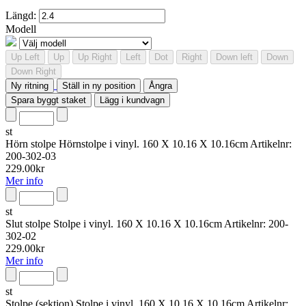
Längd:
Modell
Up Left
Up
Up Right
Left
Dot
Right
Down left
Down
Down Right
Ny ritning
Ställ in ny position
Ångra
Spara byggt staket
Lägg i kundvagn
st
Hörn stolpe
Hörnstolpe i vinyl. 160 X 10.16 X 10.16cm
Artikelnr:
200-302-03
229.00
kr
Mer info
st
Slut stolpe
Stolpe i vinyl. 160 X 10.16 X 10.16cm
Artikelnr:
200-
302-02
229.00
kr
Mer info
st
Stolpe (sektion)
Stolpe i vinyl. 160 X 10.16 X 10.16cm
Artikelnr: