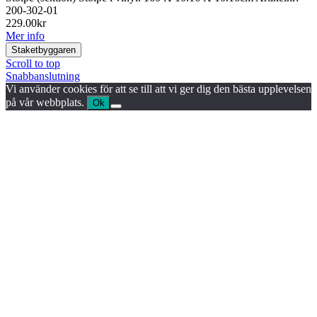
200-302-01
229.00
kr
Mer info
Staketbyggaren
Scroll to top
Snabbanslutning
Vi använder cookies för att se till att vi ger dig den bästa upplevelsen
på vår webbplats.
Ok