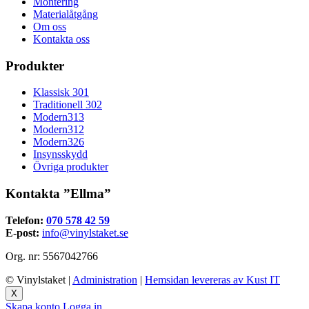
Montering
Materialåtgång
Om oss
Kontakta oss
Produkter
Klassisk 301
Traditionell 302
Modern313
Modern312
Modern326
Insynsskydd
Övriga produkter
Kontakta ”Ellma”
Telefon:
070 578 42 59
E-post:
info@vinylstaket.se
Org. nr: 5567042766
© Vinylstaket
|
Administration
|
Hemsidan levereras av Kust IT
X
Skapa konto
Logga in