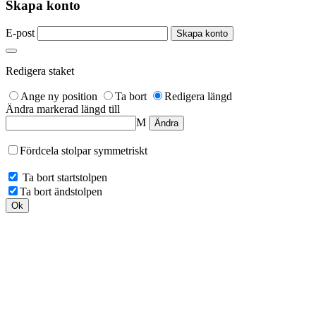
Skapa konto
E-post
Redigera staket
Ange ny position
Ta bort
Redigera längd
Ändra markerad längd till
M
Fördcela stolpar symmetriskt
Ta bort startstolpen
Ta bort ändstolpen