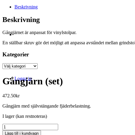
Beskrivning
Beskrivning
Gångjärnet är anpassat för vinylstolpar.
En ställbar skruv gör det möjligt att anpassa avståndet mellan grindst
Kategorier
Kategorier
Gångjärn (set)
Logga in
472.50
kr
Gångjärn med självstängande fjäderbelastning.
I lager (kan restnoteras)
Gångjärn
(set)
Lägg till i kundvagn