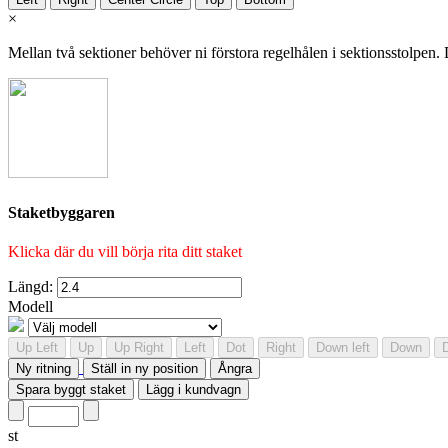
×
Mellan två sektioner behöver ni förstora regelhålen i sektionsstolpen. D
Staketbyggaren
Klicka där du vill börja rita ditt staket
Längd:
Modell
Up Left
Up
Up Right
Left
Dot
Right
Down left
Down
Ny ritning
Ställ in ny position
Ångra
Spara byggt staket
Lägg i kundvagn
st