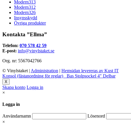
Modern313
Modern312
Modern326
Insynsskydd
Övriga produkter
Kontakta ”Ellma”
Telefon:
070 578 42 59
E-post:
info@vinylstaket.se
Org. nr: 5567042766
© Vinylstaket
|
Administration
|
Hemsidan levereras av Kust IT
Konsol (fästanordning för reglar)
Bas Stolpsockel 4″ Delbar
X
Skapa konto
Logga in
×
Logga in
Användarnamn
Lösenord
×