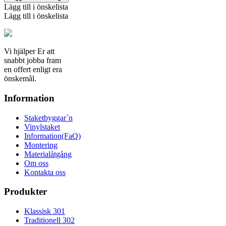
mängd
Lägg till i önskelista
Lägg till i önskelista
Vi hjälper Er att
snabbt jobba fram
en offert enligt era
önskemål.
Information
Staketbyggar´n
Vinylstaket
Information(FaQ)
Montering
Materialåtgång
Om oss
Kontakta oss
Produkter
Klassisk 301
Traditionell 302