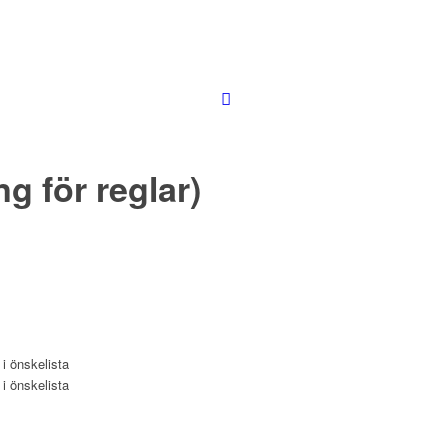
g för reglar)
l i önskelista
l i önskelista