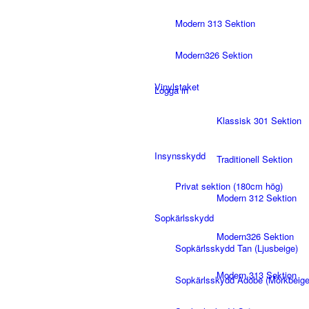
Modern 313 Sektion
Modern326 Sektion
Vinylstaket
Logga in
Klassisk 301 Sektion
Insynsskydd
Traditionell Sektion
Privat sektion (180cm hög)
Modern 312 Sektion
Sopkärlsskydd
Modern326 Sektion
Sopkärlsskydd Tan (Ljusbeige)
Modern 313 Sektion
Sopkärlsskydd Adobe (Mörkbeige