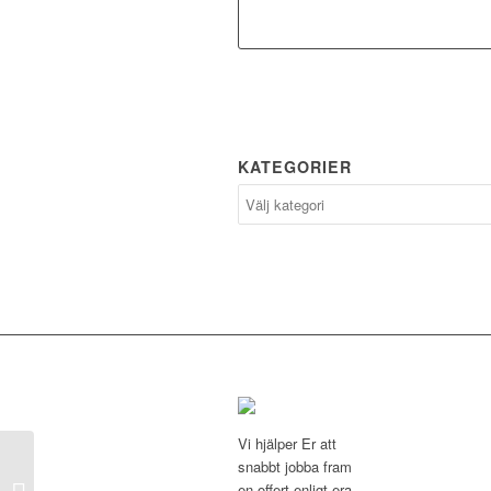
KATEGORIER
Vi hjälper Er att
snabbt jobba fram
en offert enligt era
Regel Topp