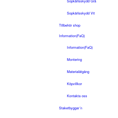
Sopkärlsskydd Grå
Sopkärlsskydd Vit
Tillbehör shop
Information(FaQ)
Information(FaQ)
Montering
Materialåtgång
Köpvillkor
Kontakta oss
Staketbyggar´n