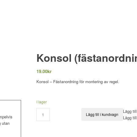
Konsol (fästanordnin
19.00
kr
Konsol – Fästanordning för montering av regel.
I lager
Lägg til
Lägg till i kundvagn
mpelvis
Lägg til
g utan