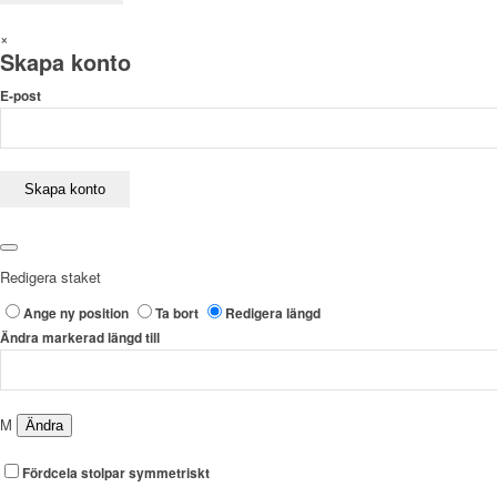
×
Skapa konto
E-post
Redigera staket
Ange ny position
Ta bort
Redigera längd
Ändra markerad längd till
M
Fördcela stolpar symmetriskt